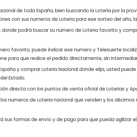
ional de toda España, bien buscando la Loteria por la provi
ones con sus numeros de Loteria para ese sorteo del año, l
, donde podrá buscar su numero de Loteria favorito y compr
ero favorito, puede indicar ese numero y Telesuerte locali
ene para que realice el pedido directamente, sin intermediar
 España y comprar Loteria Nacional donde elija, usted pued
 del Estado.
ón directa con los puntos de venta oficial de Loterias y Apu
n los numeros de Loteria nacional que venden y los décimos d
á sus formas de envío y de pago para que pueda agilizar el 