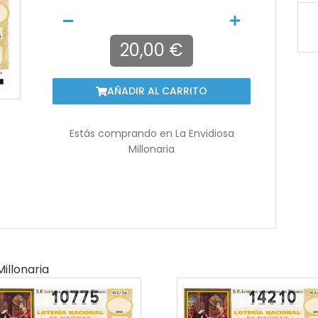
20,00 €
AÑADIR AL CARRITO
Estás comprando en
La Envidiosa
Millonaria
Millonaria
10775
14210