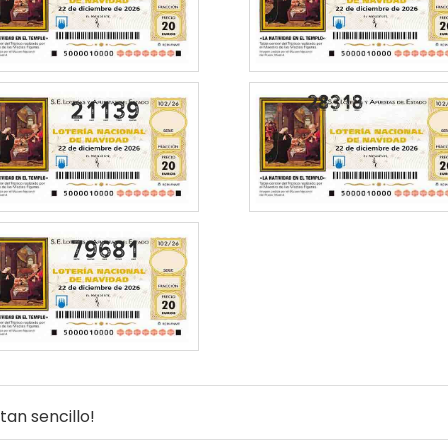
21139
79681
an sencillo!