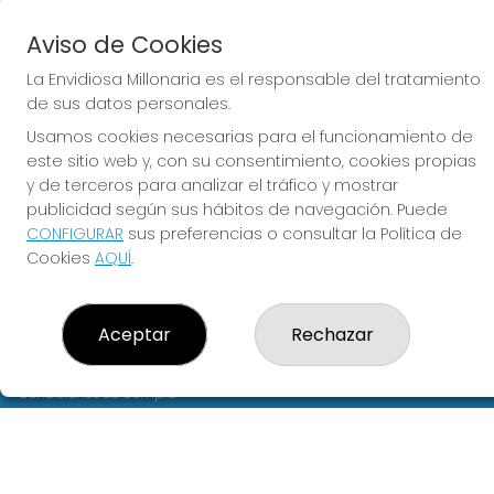
Aviso de Cookies
CONTACTO
La Envidiosa Millonaria es el responsable del tratamiento
ADMINISTRACION DE LOTERIAS: 2-MURCIA - RECEPTOR
de sus datos personales.
OFICIAL: 53175
Usamos cookies necesarias para el funcionamiento de
968215554
este sitio web y, con su consentimiento, cookies propias
pedidosweb@loterialaenvidiosa.com
y de terceros para analizar el tráfico y mostrar
Arzobispo Simon López, 1
publicidad según sus hábitos de navegación. Puede
Murcia, 30004
CONFIGURAR
sus preferencias o consultar la Política de
(Murcia) España
Cookies
AQUÍ
.
LEGAL
Aviso Legal
Aceptar
Rechazar
Política de Privacidad
Política de Cookies
Condiciones de Compra
Tienda de Lotería Nacional
Pago aceptado con tarjeta
Juego responsable. Solo mayores de edad.